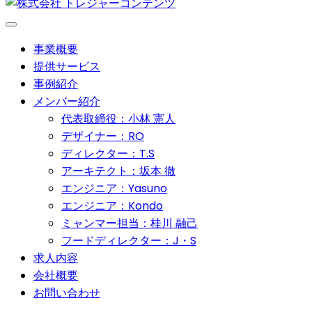
事業概要
提供サービス
事例紹介
メンバー紹介
代表取締役：小林 憲人
デザイナー：RO
ディレクター：T.S
アーキテクト：坂本 徹
エンジニア：Yasuno
エンジニア：Kondo
ミャンマー担当：桂川 融己
フードディレクター：J・S
求人内容
会社概要
お問い合わせ