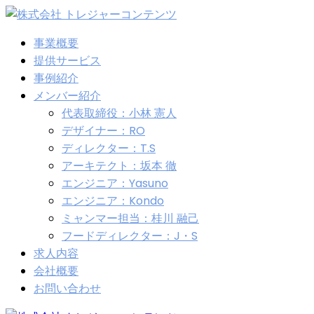
事業概要
提供サービス
事例紹介
メンバー紹介
代表取締役：小林 憲人
デザイナー：RO
ディレクター：T.S
アーキテクト：坂本 徹
エンジニア：Yasuno
エンジニア：Kondo
ミャンマー担当：桂川 融己
フードディレクター：J・S
求人内容
会社概要
お問い合わせ