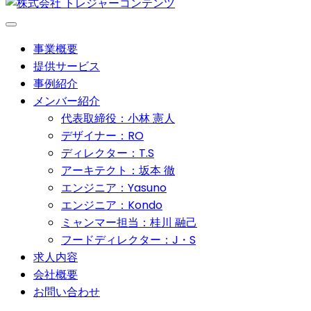
事業概要
提供サービス
事例紹介
メンバー紹介
代表取締役：小林 憲人
デザイナー：RO
ディレクター：T.S
アーキテクト：坂本 徹
エンジニア：Yasuno
エンジニア：Kondo
ミャンマー担当：桂川 融己
フードディレクター：J・S
求人内容
会社概要
お問い合わせ