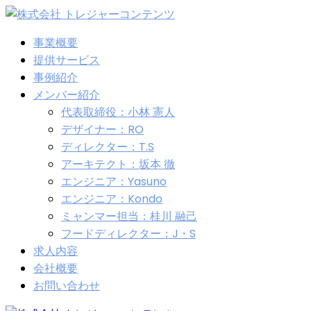
事業概要
提供サービス
事例紹介
メンバー紹介
代表取締役：小林 憲人
デザイナー：RO
ディレクター：T.S
アーキテクト：坂本 徹
エンジニア：Yasuno
エンジニア：Kondo
ミャンマー担当：桂川 融己
フードディレクター：J・S
求人内容
会社概要
お問い合わせ