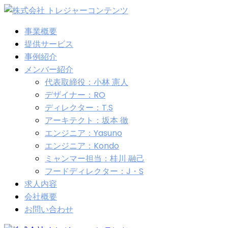
事業概要
提供サービス
事例紹介
メンバー紹介
代表取締役：小林 憲人
デザイナー：RO
ディレクター：T.S
アーキテクト：坂本 徹
エンジニア：Yasuno
エンジニア：Kondo
ミャンマー担当：桂川 融己
フードディレクター：J・S
求人内容
会社概要
お問い合わせ