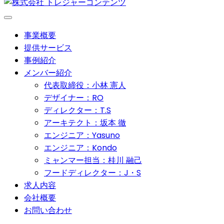
事業概要
提供サービス
事例紹介
メンバー紹介
代表取締役：小林 憲人
デザイナー：RO
ディレクター：T.S
アーキテクト：坂本 徹
エンジニア：Yasuno
エンジニア：Kondo
ミャンマー担当：桂川 融己
フードディレクター：J・S
求人内容
会社概要
お問い合わせ