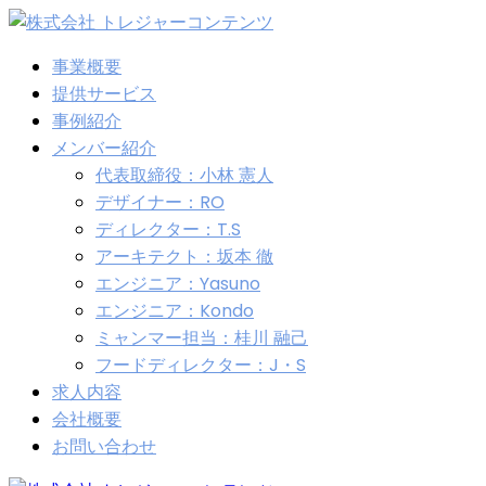
事業概要
提供サービス
事例紹介
メンバー紹介
代表取締役：小林 憲人
デザイナー：RO
ディレクター：T.S
アーキテクト：坂本 徹
エンジニア：Yasuno
エンジニア：Kondo
ミャンマー担当：桂川 融己
フードディレクター：J・S
求人内容
会社概要
お問い合わせ