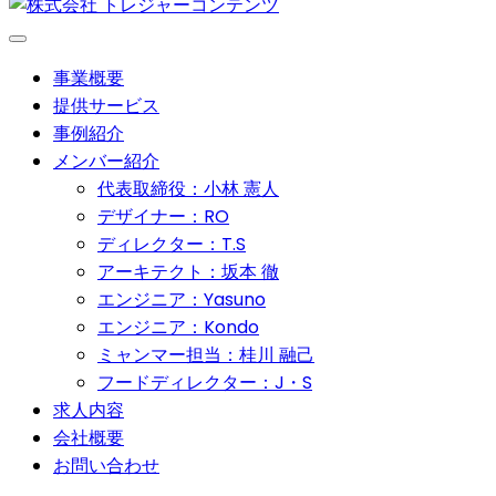
事業概要
提供サービス
事例紹介
メンバー紹介
代表取締役：小林 憲人
デザイナー：RO
ディレクター：T.S
アーキテクト：坂本 徹
エンジニア：Yasuno
エンジニア：Kondo
ミャンマー担当：桂川 融己
フードディレクター：J・S
求人内容
会社概要
お問い合わせ