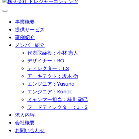
事業概要
提供サービス
事例紹介
メンバー紹介
代表取締役：小林 憲人
デザイナー：RO
ディレクター：T.S
アーキテクト：坂本 徹
エンジニア：Yasuno
エンジニア：Kondo
ミャンマー担当：桂川 融己
フードディレクター：J・S
求人内容
会社概要
お問い合わせ