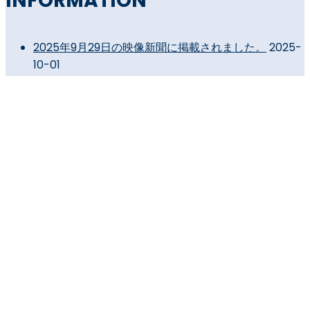
INFORMATION
2025年9月29日の映像新聞に掲載されました。
2025-
10-01
NFT専門メディア「NFT Media」を運営する株式会社
トレジャーコンテンツと三井住友海上火災保険株式会
社が、NFTに関連する保険商品の開発およびNFTマー
ケットへの保険提供にて連携を開始
2024-04-12
SITE MAP
会社概要
事業内容
事例紹介
メンバー紹介
求人内容