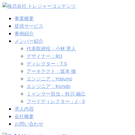
事業概要
提供サービス
事例紹介
メンバー紹介
代表取締役：小林 憲人
デザイナー：RO
ディレクター：T.S
アーキテクト：坂本 徹
エンジニア：Yasuno
エンジニア：Kondo
ミャンマー担当：桂川 融己
フードディレクター：J・S
求人内容
会社概要
お問い合わせ