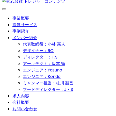
事業概要
提供サービス
事例紹介
メンバー紹介
代表取締役：小林 憲人
デザイナー：RO
ディレクター：T.S
アーキテクト：坂本 徹
エンジニア：Yasuno
エンジニア：Kondo
ミャンマー担当：桂川 融己
フードディレクター：J・S
求人内容
会社概要
お問い合わせ