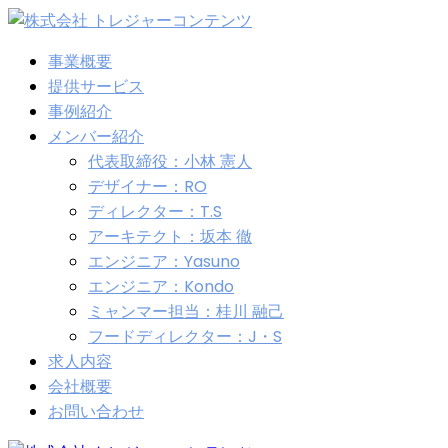
事業概要
提供サービス
事例紹介
メンバー紹介
代表取締役：小林 憲人
デザイナー：RO
ディレクター：T.S
アーキテクト：坂本 徹
エンジニア：Yasuno
エンジニア：Kondo
ミャンマー担当：桂川 融己
フードディレクター：J・S
求人内容
会社概要
お問い合わせ