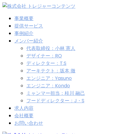
事業概要
提供サービス
事例紹介
メンバー紹介
代表取締役：小林 憲人
デザイナー：RO
ディレクター：T.S
アーキテクト：坂本 徹
エンジニア：Yasuno
エンジニア：Kondo
ミャンマー担当：桂川 融己
フードディレクター：J・S
求人内容
会社概要
お問い合わせ