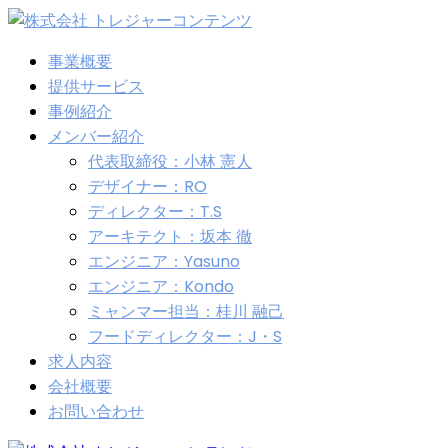
事業概要
提供サービス
事例紹介
メンバー紹介
代表取締役：小林 憲人
デザイナー：RO
ディレクター：T.S
アーキテクト：坂本 徹
エンジニア：Yasuno
エンジニア：Kondo
ミャンマー担当：桂川 融己
フードディレクター：J・S
求人内容
会社概要
お問い合わせ