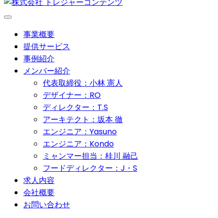
事業概要
提供サービス
事例紹介
メンバー紹介
代表取締役：小林 憲人
デザイナー：RO
ディレクター：T.S
アーキテクト：坂本 徹
エンジニア：Yasuno
エンジニア：Kondo
ミャンマー担当：桂川 融己
フードディレクター：J・S
求人内容
会社概要
お問い合わせ